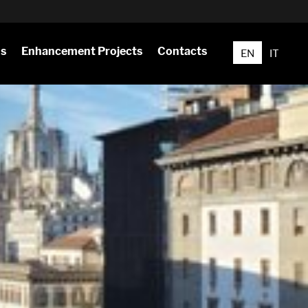
ns
Enhancement Projects
Contacts
EN
IT