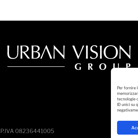
Per fornire 
memorizzare
tecnologie 
ID unici su 
negativamen
Ac
d. P.IVA 08236441005