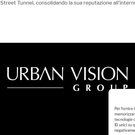
Street Tunnel, consolidando la sua reputazione all’inter
Per fornire 
memorizzare
tecnologie 
ID unici su 
negativamen