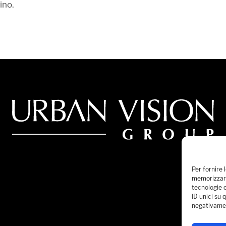
ino.
Per fornire 
memorizzare
tecnologie 
ID unici su 
negativamen