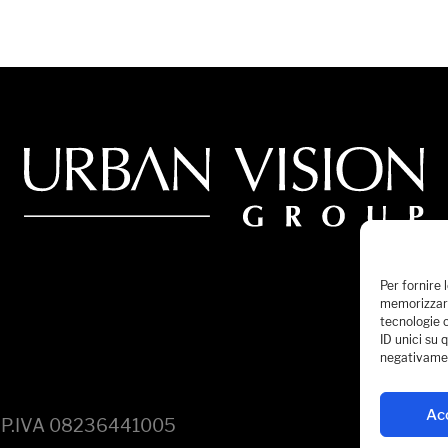
Per fornire 
memorizzare
tecnologie 
ID unici su 
negativamen
Ac
d. P.IVA 08236441005